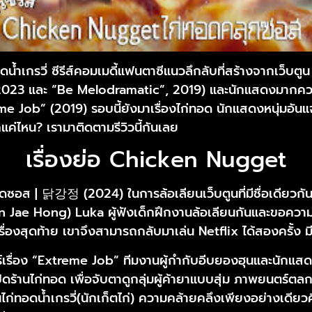
อดน้ำเกรวี่ ซีรีส์คอมเมดี้แฟนตาซีแนวลึกลับที่สร้างจากเว็บตู
023 และ “Be Melodramatic”, 2019) และนักแสดงมากคว
eme Job” (2019) รอบนี้ยังมาเรื่องไก่ทอด นักแสดงหนุ่ม
่ไหน? เรามาติดตามรีวิวนี้กันเลย
เรื่องย่อ Chicken Nugget
ก่ทอดซอส | 닭강정 (2024) ในการล้อเลียนเว็บตูนที่มีชื่อเดียวกัน
hn Jae Hong) Luka ผู้ฟังเด็กฝึกงานล้อเลียนกันและขอคว
ื่องสุดท้าย เขาจึงสามารถกลับมาเล่น Netflix ได้สองครั้ง 
รื่อง “Extreme Job” ทีมงานผู้กำกับอีบยองฮุนและนักแสดงร
ิดร้านไก่ทอด เพื่อจับตาดูกลุ่มผู้ค้ายาแบบสุ่ม ภาพยนตร์ตล
นไก่ทอดน้ำเกรวี่(นักเก็ตไก่) ความคล้ายคลึงเพียงอย่างเดียวคือ