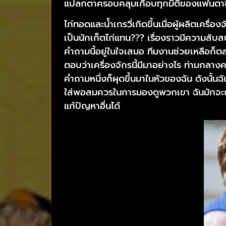
แปลกตาครอบคลุมเกือบทุกมิติของแฟนตาซ
ไก่ทอดและน้ำเกรวี่เกิดขึ้นเมื่อผู้ผลิตเครื่
เป็นนักเก็ตไก่แทน??? เรื่องราวมีความสับสน
คำถามนี้อยู่ในใจเสมอ ทีมงานช่วยเหลือก็ตลก
ตอบว่าเครื่องจักรนี้มีมาอย่างไร ท่ามกลางคว
คำถามหนึ่งก็ผุดขึ้นมาในหัวของฉัน ดังนั้นฉ
ใส่พอสมควรในการมองดูพวกเขา ฉันมักจะถาม
แก้ปัญหาอื่นได้