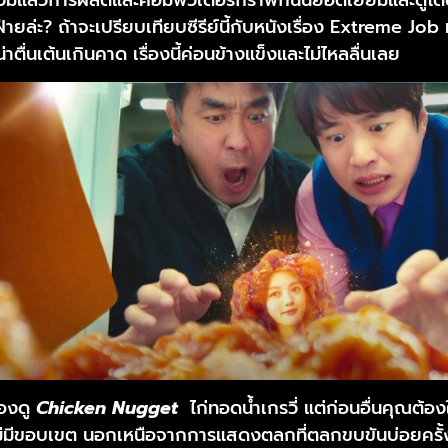
ายล่ะ? ถ้าจะเปรียบเทียบซีรีย์นี้กับหนังเรื่อง Extreme Job
่าตื่นเต้นเกินคาด เรื่องนี้ค่อนข้างแข็งและไม่ไหลลื่นเลย
องดู
Chicken Nugget
ไก่ทอดน้ำเกรวี่ แต่ก่อนอื่นคุณต
มีขอบเขต นอกเหนือจากการแสดงตลกที่ตลกขบขันบ่อยครั้ง ต