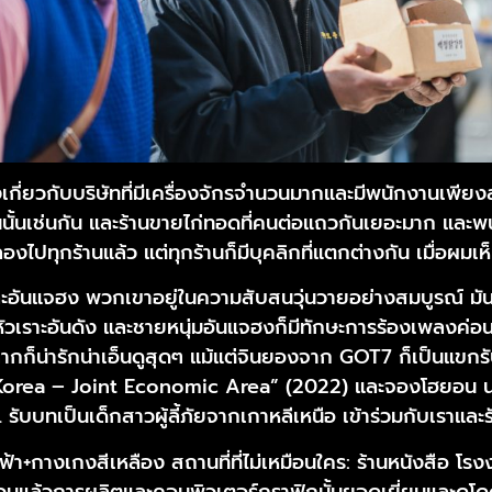
่องเกี่ยวกับบริษัทที่มีเครื่องจักรจำนวนมากและมีพนักงานเพี
ช่นนั้นเช่นกัน และร้านขายไก่ทอดที่คนต่อแถวกันเยอะมาก และ
องไปทุกร้านแล้ว แต่ทุกร้านก็มีบุคลิกที่แตกต่างกัน เมื่อผม
แจฮง พวกเขาอยู่ในความสับสนวุ่นวายอย่างสมบูรณ์ มันสร้าง
ยงหัวเราะอันดัง และชายหนุ่มอันแจฮงก็มีทักษะการร้องเพลงค่
กฉากก็น่ารักน่าเอ็นดูสุดๆ แม้แต่จินยองจาก GOT7 ก็เป็นแข
st: Korea – Joint Economic Area” (2022) และจองโฮยอน
รับบทเป็นเด็กสาวผู้ลี้ภัยจากเกาหลีเหนือ เข้าร่วมกับเราและ
ู-ฟ้า+กางเกงสีเหลือง สถานที่ที่ไม่เหมือนใคร: ร้านหนังสือ โ
มแล้วการผลิตและคอมพิวเตอร์กราฟิกนั้นยอดเยี่ยมและดูโดดเ