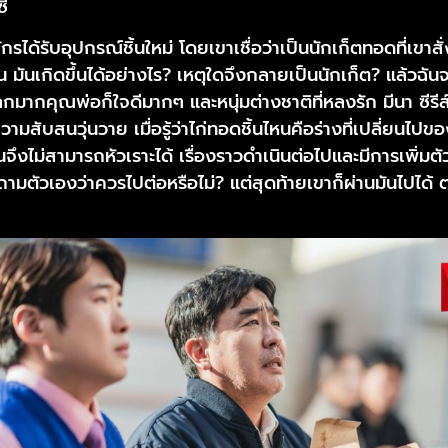
ี
องจักรได้รับอุปกรณ์ชิ้นใหม่ โดยเขาเชื่อว่าเป็นนักเก็ตทอดที่เขา
 มันเกิดขึ้นได้อย่างไร? เหตุใดจึงกลายเป็นนักเก็ต? แล้วฉันจะ
มากคุณพ่อก็ใจดีมากๆ และหนุ่มต่างชาติที่หลงรัก มีนา ซีรีส์
ามสับสนวุ่นวาย เมื่อรู้ว่าไก่ทอดชิ้นไหนคือร่างที่เปลี่ยนไปขอ
ันจึงไม่สามารถหัวเราะได้ เรื่องราวดำเนินต่อไปและมีการเพิ่มต
ตัวเองว่าควรไปต่อหรือไม่? แต่สุดท้ายเขาก็ผ่านมันไปได้ ต