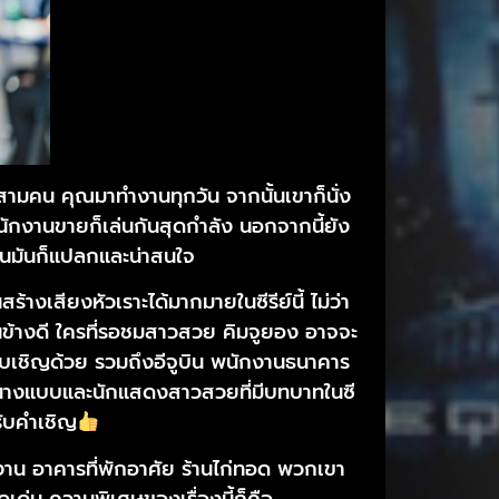
ยงสามคน คุณมาทำงานทุกวัน จากนั้นเขาก็นั่ง
พนักงานขายก็เล่นกันสุดกำลัง นอกจากนี้ยัง
เห็นมันก็แปลกและน่าสนใจ
เสียงหัวเราะได้มากมายในซีรีย์นี้ ไม่ว่า
อนข้างดี ใครที่รอชมสาวสวย คิมจูยอง อาจจะ
กรับเชิญด้วย รวมถึงอีจูบิน พนักงานธนาคาร
 นางแบบและนักแสดงสาวสวยที่มีบทบาทในซี
รับคำเชิญ
รงงาน อาคารที่พักอาศัย ร้านไก่ทอด พวกเขา
ด่น ความพิเศษของเรื่องนี้ก็คือ